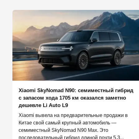
Xiaomi SkyNomad N90: семиместный гибрид
с запасом хода 1705 км оказался заметно
дешевле Li Auto L9
Xiaomi вывела на предварительные продажи в
Китае свой самый крупный автомобиль —
семиместный SkyNomad N90 Max. Это
последовательный гибрид длиной почти 5,3...