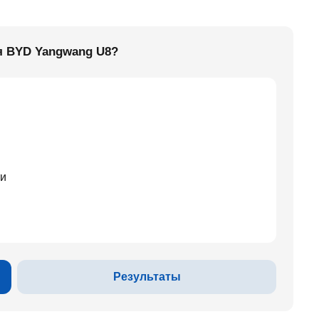
я BYD Yangwang U8?
ти
Результаты