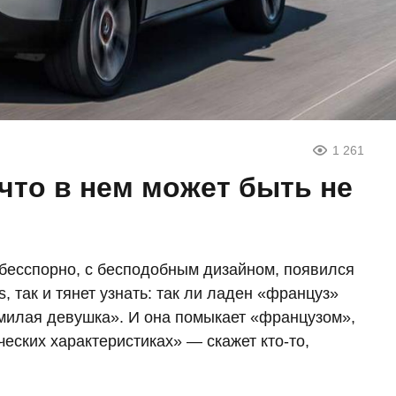
1 261
у что в нем может быть не
 бесспорно, с бесподобным дизайном, появился
s, так и тянет узнать: так ли ладен «француз»
«милая девушка». И она помыкает «французом»,
ических характеристиках» — скажет кто-то,