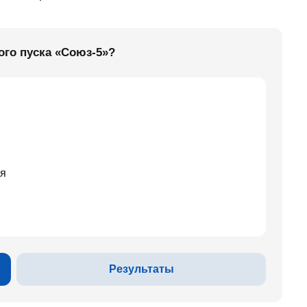
ого пуска «Союз-5»?
мя
Результаты