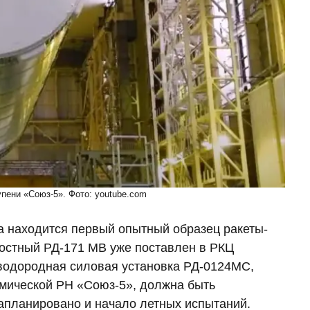
упени «Союз-5». Фото: youtube.com
а находится первый опытный образец ракеты-
костный РД-171 МВ уже поставлен в РКЦ
водородная силовая установка РД-0124МС,
смической РН «Союз-5», должна быть
запланировано и начало летных испытаний.