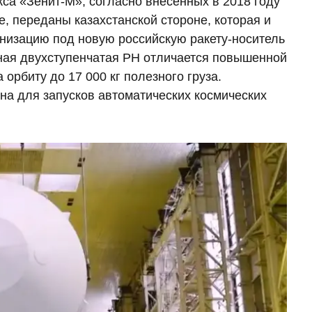
са «Зенит-М», согласно внесенных в 2018 году
, переданы казахстанской стороне, которая и
рнизацию под новую российскую ракету-носитель
вная двухступенчатая РН отличается повышенной
орбиту до 17 000 кг полезного груза.
ана для запусков автоматических космических